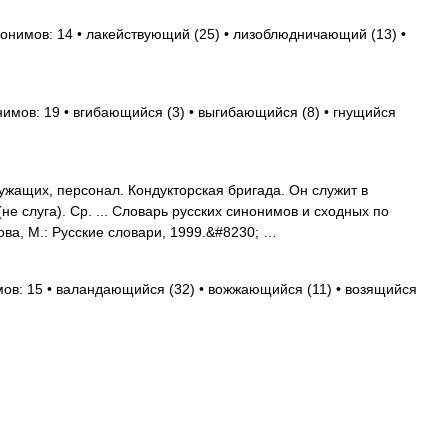
нонимов: 14 • лакействующий (25) • лизоблюдничающий (13) •
нимов: 19 • вгибающийся (3) • выгибающийся (8) • гнущийся
ужащих, персонал. Кондукторская бригада. Он служит в
(не слуга). Ср. ... Словарь русских синонимов и сходных по
ва, М.: Русские словари, 1999.&#8230; …
мов: 15 • валандающийся (32) • вожжающийся (11) • возящийся