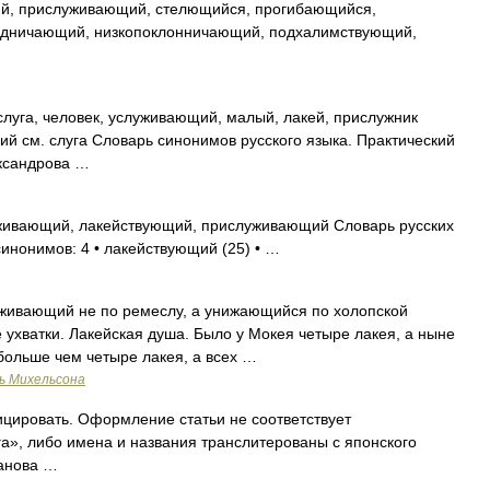
й, прислуживающий, стелющийся, прогибающийся,
одничающий, низкопоклонничающий, подхалимствующий,
слуга, человек, услуживающий, малый, лакей, прислужник
й см. слуга Словарь синонимов русского языка. Практический
ександрова …
ивающий, лакействующий, прислуживающий Словарь русских
синонимов: 4 • лакействующий (25) • …
уживающий не по ремеслу, а унижающийся по холопской
е ухватки. Лакейская душа. Было у Мокея четыре лакея, а ныне
 больше чем четыре лакея, а всех …
ь Михельсона
цировать. Оформление статьи не соответствует
а», либо имена и названия транслитерованы с японского
ванова …