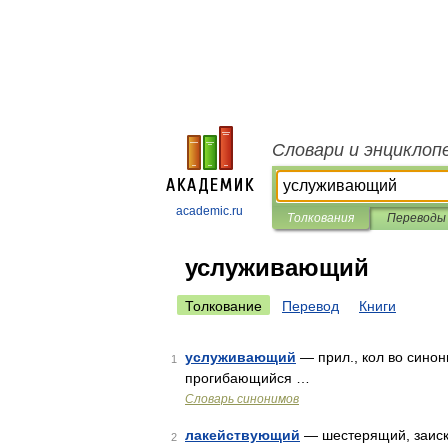
Словари и энциклоп
academic.ru
Толкования
Переводы
услуживающий
Толкование
Перевод
Книги
услуживающий
— прил., кол во синон
1
прогибающийся …
Словарь синонимов
лакействующий
— шестерящий, заиск
2