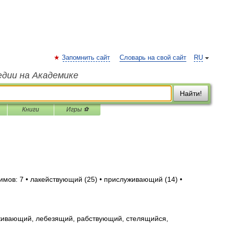
Запомнить сайт
Словарь на свой сайт
RU
едии на Академике
Найти!
Книги
Игры ⚽
имов: 7 • лакействующий (25) • прислуживающий (14) •
ивающий, лебезящий, рабствующий, стелящийся,