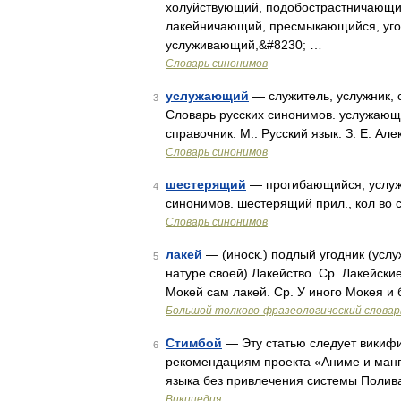
холуйствующий, подобострастничающи
лакейничающий, пресмыкающийся, уг
услуживающий,&#8230; …
Словарь синонимов
услужающий
— служитель, услужник, 
3
Словарь русских синонимов. услужающи
справочник. М.: Русский язык. З. Е. Ал
Словарь синонимов
шестерящий
— прогибающийся, услуж
4
синонимов. шестерящий прил., кол во 
Словарь синонимов
лакей
— (иноск.) подлый угодник (усл
5
натуре своей) Лакейство. Ср. Лакейски
Мокей сам лакей. Ср. У иного Мокея и
Большой толково-фразеологический словар
Стимбой
— Эту статью следует викифи
6
рекомендациям проекта «Аниме и манг
языка без привлечения системы Поли
Википедия