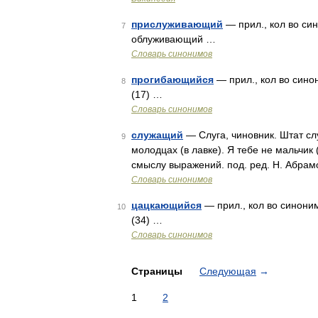
прислуживающий
— прил., кол во си
7
облуживающий …
Словарь синонимов
прогибающийся
— прил., кол во сино
8
(17) …
Словарь синонимов
служащий
— Слуга, чиновник. Штат сл
9
молодцах (в лавке). Я тебе не мальчик 
смыслу выражений. под. ред. Н. Абрамо
Словарь синонимов
цацкающийся
— прил., кол во синони
10
(34) …
Словарь синонимов
Страницы
Следующая
→
1
2